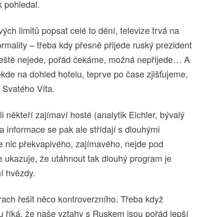
k pohledal.
ých limitů popsat celé to dění, televize trvá na
mality – třeba kdy přesně přijede ruský prezident
 ještě nejede, pořád čekáme, možná nepřijede… A
kde na dohled hotelu, teprve po čase zjišťujeme,
i Svatého Víta.
i někteří zajímaví hosté (analytik Eichler, bývalý
 a informace se pak ale střídají s dlouhými
 nic překvapivého, zajímavého, nejde pod
e ukazuje, že utáhnout tak dlouhý program je
ní hvězdy.
trach řešit něco kontroverzního. Třeba když
 říká, že naše vztahy s Ruskem jsou pořád lepší