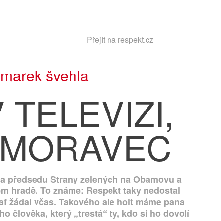
Respekt
Přejít na respekt.cz
Vyhledávání
|
marek švehla
 TELEVIZI,
 MORAVEC
la předsedu Strany zelených na Obamovu a
 hradě. To známe: Respekt taky nedostal
graf žádal včas. Takového ale holt máme pana
 člověka, který „trestá“ ty, kdo si ho dovolí