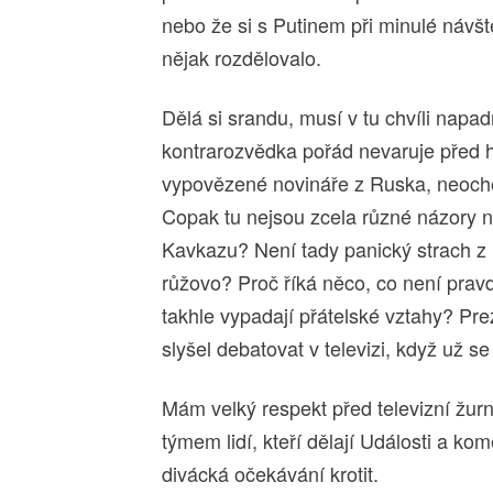
nebo že si s Putinem při minulé náv
nějak rozdělovalo.
Dělá si srandu, musí v tu chvíli nap
kontrarozvědka pořád nevaruje pře
vypovězené novináře z Ruska, neochotu
Copak tu nejsou zcela různé názory 
Kavkazu? Není tady panický strach z r
růžovo? Proč říká něco, co není pra
takhle vypadají přátelské vztahy? Pre
slyšel debatovat v televizi, když už s
Mám velký respekt před televizní žur
týmem lidí, kteří dělají Události a k
divácká očekávání krotit.