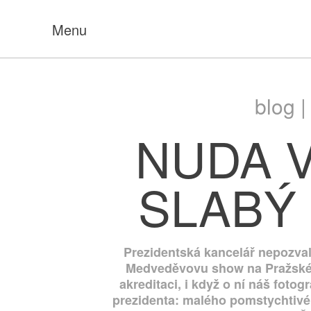
Menu
blog 
NUDA V
SLABÝ
Prezidentská kancelář nepozva
Medveděvovu show na Pražském
akreditaci, i když o ní náš foto
prezidenta: malého pomstychtivého