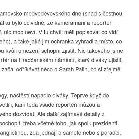
obamovsko-medveděvovského dne (snad s čestnou
tku bylo očividné, že kameramani a reportéři
nic moc neví. V tu chvíli měli popisovat co vidí
šeho), a také jaké jim ochranka vyhradila místo, co
ou kvůli omezení schopni zjistit. Nic takového jsme
rtér na Hradčanském náměstí, který diváky ujistil,
 začal odříkávat něco o Sarah Palin, co si zřejmě
gy, naštěstí napadlo diváky. Teprve když do
světlili, kam teda všude reportéři můžou a
ého dozvídat. Ale další zajímavé detaily z
pochopit, třeba včetně toho, jak spolu prezidenti
 angličtinou, zda jednají o samotě nebo s poradci,