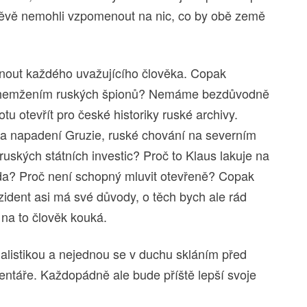
štěvě nemohli vzpomenout na nic, co by obě země
adnout každého uvažujícího člověka. Copak
d hemžením ruských špionů? Nemáme bezdůvodně
 otevřít pro české historiky ruské archivy.
na napadení Gruzie, ruské chování na severním
uských státních investic? Proč to Klaus lakuje na
vda? Proč není schopný mluvit otevřeně? Copak
zident asi má své důvody, o těch bych ale rád
e na to člověk kouká.
nalistikou a nejednou se v duchu skláním před
omentáře. Každopádně ale bude příště lepší svoje