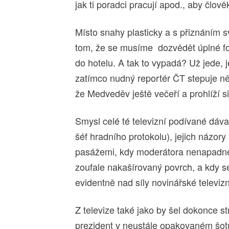
jak ti poradci pracují apod., aby člově
Místo snahy plasticky a s přiznáním sv
tom, že se musíme dozvědět úplné for
do hotelu. A tak to vypadá? Už jede,
zatímco nudný reportér ČT stepuje ně
že Medveděv ještě večeří a prohlíží s
Smysl celé té televizní podívané dával
šéf hradního protokolu), jejich názory
pasážemi, kdy moderátora nenapadne
zoufale nakašírovaný povrch, a kdy s
evidentně nad síly novinářské televiz
Z televize také jako by šel dokonce s
prezident v neustále opakovaném šotu