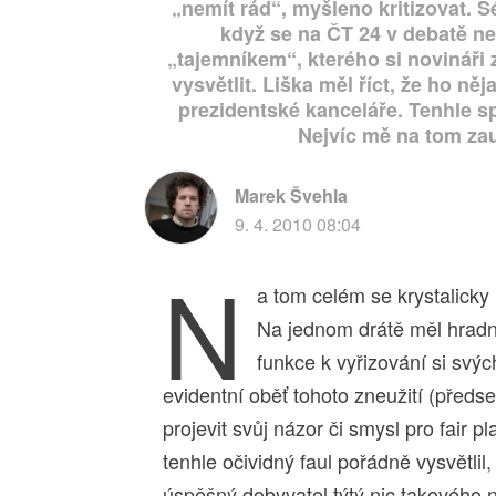
„nemít rád“, myšleno kritizovat. Š
když se na ČT 24 v debatě n
„tajemníkem“, kterého si novináři 
vysvětlit. Liška měl říct, že ho ně
prezidentské kanceláře. Tenhle sp
Nejvíc mě na tom zau
Marek Švehla
9. 4. 2010 08:04
N
a tom celém se krystalicky
Na jednom drátě měl hradní
funkce k vyřizování si svýc
evidentní oběť tohoto zneužití (předs
projevit svůj názor či smysl pro fair p
tenhle očividný faul pořádně vysvětlil,
úspěšný dobyvatel týtý nic takového 