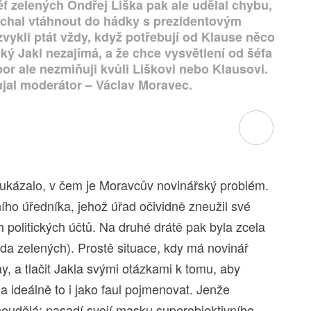
éf zelených Ondřej Liška pak ale udělal chybu,
echal vtáhnout do hádky s prezidentovým
zvykli ptát vždy, když potřebují od Klause něco
jaký Jakl nezajímá, a že chce vysvětlení od šéfa
or ale nezmiňuji kvůli Liškovi nebo Klausovi.
jal moderátor – Václav Moravec.
 ukázalo, v čem je Moravcův novinářský problém.
ho úředníka, jehož úřad očividně zneužil své
h politických účtů. Na druhé drátě pak byla zcela
eda zelených). Prostě situace, kdy má novinář
lay, a tlačit Jakla svými otázkami k tomu, aby
 a ideálně to i jako faul pojmenovat. Jenže
neudělá: nasadí svojí masku superobjektivního