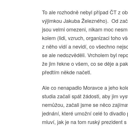
To ale rozhodně nebyl případ ČT z 
výjimkou Jakuba Železného). Od začá
jsou velmi omezeni, nikam moc nesmí, 
kolem (lidi, vzruch, organizaci toho v
z něho vidí a nevidí, co všechno nejs
se ale nedozvěděli. Vrcholem byl repo
že jim řekne o všem, co se děje a pak
předtím někde načetl.
Ale co nenapadlo Moravce a jeho kole
studia začali spát žádosti, aby jim vy
nemůžou, začali jsme se něco zajímav
jednání, které umožní celé to divadlo 
mluví, jak je na tom ruský prezident s