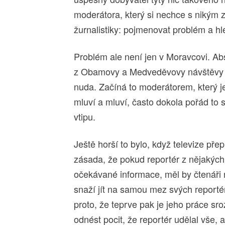
moderátora, který si nechce s nikým z
žurnalistiky: pojmenovat problém a h
Problém ale není jen v Moravcovi. Ab
z Obamovy a Medveděvovy návštěvy na
nuda. Začíná to moderátorem, který j
mluví a mluví, často dokola pořád t
vtipu.
Ještě horší to bylo, když televize přep
zásada, že pokud reportér z nějakýc
očekávané informace, měl by čtenáři n
snaží jít na samou mez svých reporté
proto, že teprve pak je jeho práce sr
odnést pocit, že reportér udělal vše,