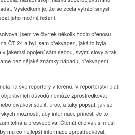
adat. Výsledkem je, že se zcela vytrácí smysl
ledat jeho možná řešení.
solvoval jsem ve čtvrtek několik hodin přenosu
 ČT 24 a byl jsem překvapen, jaká to byla
e v jakémsi opojení sám sebou, svými slovy a tak
o samé bez nějaké známky nápadu, překvapení,
nula na své reportéry v terénu. V reportérství platí
h objektivních důvodů nemůže zprostředkovat
ebo divákovi sdělit, proč, a taky popsat, jak se
rských možností, aby informace přinesl. Je to
ozumitelná a přesvědčivá. Čtenář či divák si musí
 aby mu co nejlepší informace zprostředkoval.