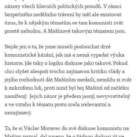
názory všech hlavních politických proudů. V rámci
bezpečného nedělního trávení by měl ale existovat
úzus, že k nějakým tématům se tam komunisti zvát
prostě nebudou. A Mašínové takovým tématem jsou.
Nejde jen o to, že jsme museli poslouchat drzé
komunistické kázání, jak má a nemá vypadat výuka
historie. Jde taky o logiku diskuse jako takové. Pokud
chci slyšet alespoň trochu zajímavou kritiku vlády a
jejího rozhodnutí dát Mašínům medaili, nemůžu si zvát
k mikrofonu lidi, proti nimž byl boj Mašínů od začátku
namířený. Jejich názor je předem jasný, nevyvratitelný
a ve vztahu k tématu proto zcela irelevantní a
nezajímavý.
To, že si Václav Moravec do své diskuse komunistu na
Mašíny pozval, dal najevo, že o žádnou diskusi jít ve