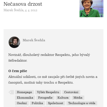
Nečasova drzost
Marek Švehla, 4. 4. 2012
Marek Švehla
Novinář, dlouholetý redaktor Respektu, jeho bývalý
šéfredaktor.
O čem píše
Aktuální události, co mě zaujalo při četbě jiných novin a
časopisů, možná taky trochu o Respektu.
Homepage
Výběr Respektu
Cestování
Ekonomika
Fotografie
Kultura
Média
Osobní
Politika
Společnost
Technologie a věda