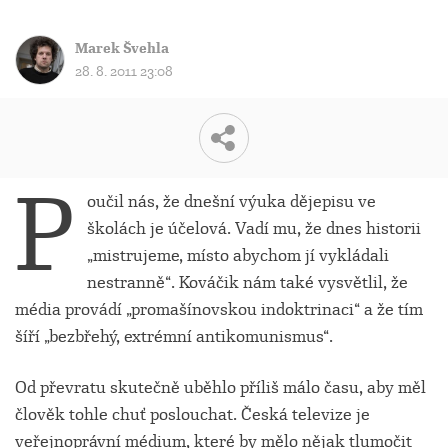
Marek Švehla
28. 8. 2011 23:08
P
oučil nás, že dnešní výuka dějepisu ve
školách je účelová. Vadí mu, že dnes historii
„mistrujeme, místo abychom jí vykládali
nestranně“. Kováčik nám také vysvětlil, že
média provádí „promašínovskou indoktrinaci“ a že tím
šíří „bezbřehý, extrémní antikomunismus“.
Od převratu skutečně uběhlo příliš málo času, aby měl
člověk tohle chuť poslouchat. Česká televize je
veřejnoprávní médium, které by mělo nějak tlumočit